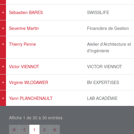
Sébastien BARES
SWISSLIFE
Severine Martin
Financière de Gestion
Thierry Penne
Atelier d'Architecture et
d'Ingénierie
Victor VIENNOT
VICTOR VIENNOT
Virginie WLODAWER
BV EXPERTISES
Yann PLANCHENAULT
LAB ACADÉMIE
Affiche 1 de 30 à 30 entrées
1