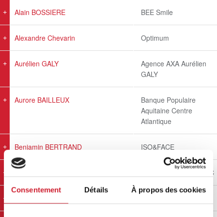
Alain BOSSIERE
BEE Smile
Alexandre Chevarin
Optimum
Aurélien GALY
Agence AXA Aurélien
GALY
Aurore BAILLEUX
Banque Populaire
Aquitaine Centre
Atlantique
Benjamin BERTRAND
ISO&FACE
Charlène FONTAINE
LES CLEFS DE LA LOC
Consentement
Détails
À propos des cookies
David FONTANIER
LA VOIX FORMATION