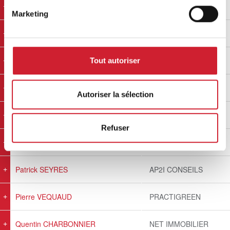
Laura CREBIER
ASORA
Marketing
Laurianne BAL DIT SOLLIER
Marie BONNARD
Marie BONNARD
Tout autoriser
Marine Guédeu
Manko Studio
Autoriser la sélection
Matthieu VASSEUR
Chopard immobilier
Refuser
Nicolas ROTHÉ DE BARRUEL
AUSONE AVOCATS
Patrick SEYRES
AP2I CONSEILS
Pierre VEQUAUD
PRACTIGREEN
Quentin CHARBONNIER
NET IMMOBILIER