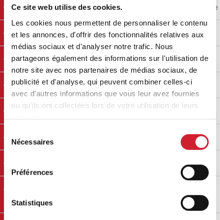
Emmanuelle Morales
La plume d’Emmanuelle
Ce site web utilise des cookies.
Les cookies nous permettent de personnaliser le contenu
Emmanuelle Duporge
Meilleur taux
et les annonces, d'offrir des fonctionnalités relatives aux
médias sociaux et d'analyser notre trafic. Nous
partageons également des informations sur l'utilisation de
Fabien MARIAN
DIMENSIONS
notre site avec nos partenaires de médias sociaux, de
publicité et d'analyse, qui peuvent combiner celles-ci
Florence LAPEYRERE
ERECA PLURIEL
avec d'autres informations que vous leur avez fournies
ou qu'ils ont collectées lors de votre utilisation de leurs
Gregory Legendre
Gld conseil
services.
Sélection
Jean-Marie DURIEUX
AGENCE DUDE!
Nécessaires
du
consentement
Jennifer BLANC
GAN ASSURANCES
Préférences
Jennifer VIGNAUD
OFFICE NOTARIAL DE
FLOIRAC
Statistiques